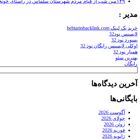
۱۴۹مین شب از قیام مردم شهرستان سلماس در راستای خونخواهی رهبر شهید + تصاویر
مدیر :
خرید بک لینک behtarinbacklink.com
لایسنس نود32
پسورد نود 32
اوکلی لایسنس رایگان نود 32
همیار نود 32
بهترین سئو
رایگان
آخرین دیدگاه‌ها
بایگانی‌ها
آگوست 2026
جولای 2026
ژوئن 2026
فوریه 2026
ژانویه 2026