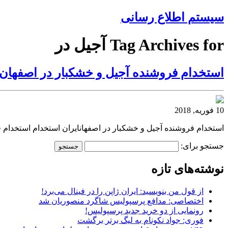
سیستم اطلاع رسانی
Tag Archives for آجیل در
استخدام فروشنده آجیل و خشکبار در اصفهان
10 فوریه, 2018
استخدام فروشنده آجیل و خشکبار در اصفهانایران استخدام استخدام 
جستجو برای:
نوشته‌های تازه
از قول من بنویسید: ایران ژاپن را در فینال می‌برد!
اختصاصی: مدافع پرسپولیس شاگرد منصوریان شد
رونمایی از دو خرید جدید پرسپولیس!
فوری: جواد نکونام به لیگ برتر برگشت