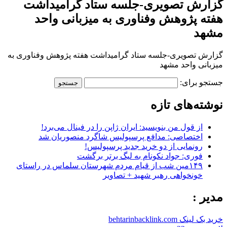
گزارش تصویری-جلسه ستاد گرامیداشت
هفته پژوهش وفناوری به میزبانی واحد
مشهد
گزارش تصویری-جلسه ستاد گرامیداشت هفته پژوهش وفناوری به
میزبانی واحد مشهد
جستجو برای:
نوشته‌های تازه
از قول من بنویسید: ایران ژاپن را در فینال می‌برد!
اختصاصی: مدافع پرسپولیس شاگرد منصوریان شد
رونمایی از دو خرید جدید پرسپولیس!
فوری: جواد نکونام به لیگ برتر برگشت
۱۴۹مین شب از قیام مردم شهرستان سلماس در راستای
خونخواهی رهبر شهید + تصاویر
مدیر :
خرید بک لینک behtarinbacklink.com