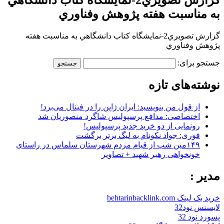
به مناسبت هفته پژوهش وفناوري
گزارش تصويري2-نمايشگاه كتاب دانشگاهي به مناسبت هفته
پژوهش وفناوري
جستجو برای:
نوشته‌های تازه
از قول من بنویسید: ایران ژاپن را در فینال می‌برد!
اختصاصی: مدافع پرسپولیس شاگرد منصوریان شد
رونمایی از دو خرید جدید پرسپولیس!
فوری: جواد نکونام به لیگ برتر برگشت
۱۴۹مین شب از قیام مردم شهرستان سلماس در راستای
خونخواهی رهبر شهید + تصاویر
مدیر :
خرید بک لینک behtarinbacklink.com
لایسنس نود32
پسورد نود 32