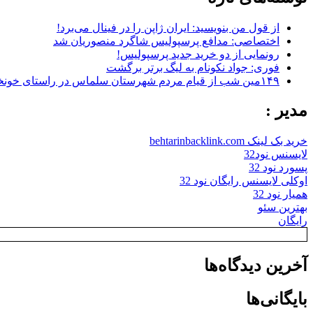
از قول من بنویسید: ایران ژاپن را در فینال می‌برد!
اختصاصی: مدافع پرسپولیس شاگرد منصوریان شد
رونمایی از دو خرید جدید پرسپولیس!
فوری: جواد نکونام به لیگ برتر برگشت
۱۴۹مین شب از قیام مردم شهرستان سلماس در راستای خونخواهی رهبر شهید + تصاویر
مدیر :
خرید بک لینک behtarinbacklink.com
لایسنس نود32
پسورد نود 32
اوکلی لایسنس رایگان نود 32
همیار نود 32
بهترین سئو
رایگان
آخرین دیدگاه‌ها
بایگانی‌ها