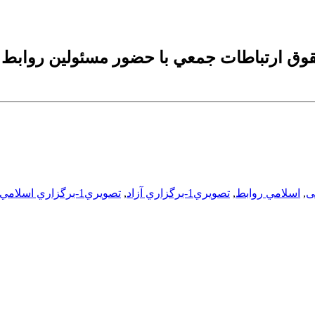
 آموزشي حقوق ارتباطات جمعي با حضور مسئولين رو
ی
,
اسلامي روابط
,
تصويري1-برگزاري آزاد
,
تصويري1-برگزاري اسلامي