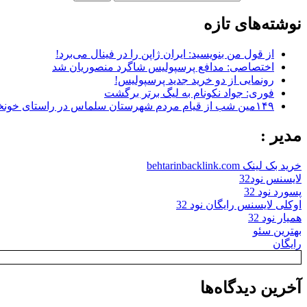
نوشته‌های تازه
از قول من بنویسید: ایران ژاپن را در فینال می‌برد!
اختصاصی: مدافع پرسپولیس شاگرد منصوریان شد
رونمایی از دو خرید جدید پرسپولیس!
فوری: جواد نکونام به لیگ برتر برگشت
۱۴۹مین شب از قیام مردم شهرستان سلماس در راستای خونخواهی رهبر شهید + تصاویر
مدیر :
خرید بک لینک behtarinbacklink.com
لایسنس نود32
پسورد نود 32
اوکلی لایسنس رایگان نود 32
همیار نود 32
بهترین سئو
رایگان
آخرین دیدگاه‌ها