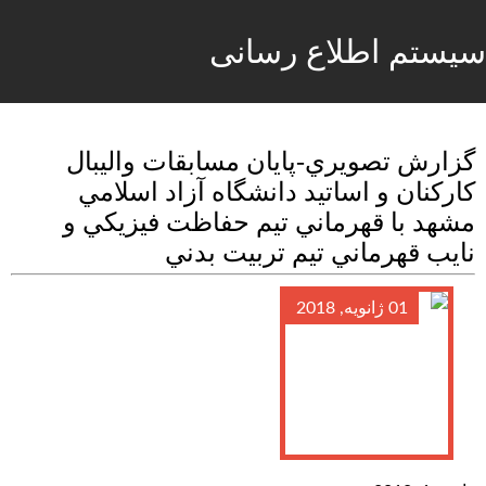
سیستم اطلاع رسانی
گزارش تصويري-پايان مسابقات واليبال
كاركنان و اساتيد دانشگاه آزاد اسلامي
مشهد با قهرماني تيم حفاظت فيزيكي و
نايب قهرماني تيم تربيت بدني
01 ژانویه, 2018