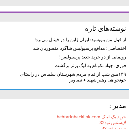
نوشته‌های تازه
از قول من بنویسید: ایران ژاپن را در فینال می‌برد!
اختصاصی: مدافع پرسپولیس شاگرد منصوریان شد
رونمایی از دو خرید جدید پرسپولیس!
فوری: جواد نکونام به لیگ برتر برگشت
۱۴۹مین شب از قیام مردم شهرستان سلماس در راستای
خونخواهی رهبر شهید + تصاویر
مدیر :
خرید بک لینک behtarinbacklink.com
لایسنس نود32
پسورد نود 32