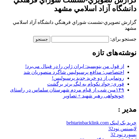
دانشگاه آزاد اسلامي مشهد
گزارش تصويري-نشست شوراي فرهنگي دانشگاه آزاد اسلامي
مشهد
جستجو برای:
نوشته‌های تازه
از قول من بنویسید: ایران ژاپن را در فینال می‌برد!
اختصاصی: مدافع پرسپولیس شاگرد منصوریان شد
رونمایی از دو خرید جدید پرسپولیس!
فوری: جواد نکونام به لیگ برتر برگشت
۱۴۹مین شب از قیام مردم شهرستان سلماس در راستای
خونخواهی رهبر شهید + تصاویر
مدیر :
خرید بک لینک behtarinbacklink.com
لایسنس نود32
پسورد نود 32