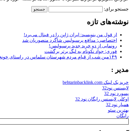
جستجو برای:
نوشته‌های تازه
از قول من بنویسید: ایران ژاپن را در فینال می‌برد!
اختصاصی: مدافع پرسپولیس شاگرد منصوریان شد
رونمایی از دو خرید جدید پرسپولیس!
فوری: جواد نکونام به لیگ برتر برگشت
۱۴۹مین شب از قیام مردم شهرستان سلماس در راستای خونخواهی رهبر شهید + تصاویر
مدیر :
خرید بک لینک behtarinbacklink.com
لایسنس نود32
پسورد نود 32
اوکلی لایسنس رایگان نود 32
همیار نود 32
بهترین سئو
رایگان