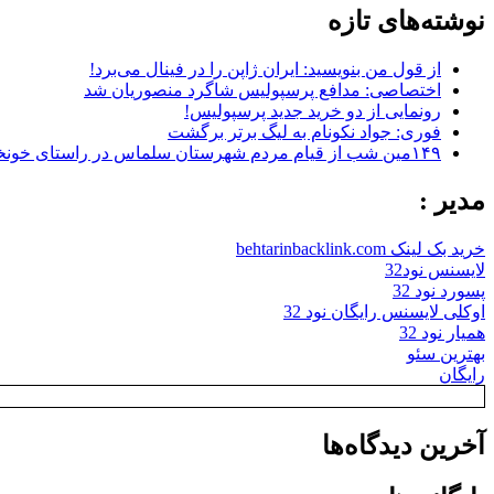
نوشته‌های تازه
از قول من بنویسید: ایران ژاپن را در فینال می‌برد!
اختصاصی: مدافع پرسپولیس شاگرد منصوریان شد
رونمایی از دو خرید جدید پرسپولیس!
فوری: جواد نکونام به لیگ برتر برگشت
۱۴۹مین شب از قیام مردم شهرستان سلماس در راستای خونخواهی رهبر شهید + تصاویر
مدیر :
خرید بک لینک behtarinbacklink.com
لایسنس نود32
پسورد نود 32
اوکلی لایسنس رایگان نود 32
همیار نود 32
بهترین سئو
رایگان
آخرین دیدگاه‌ها