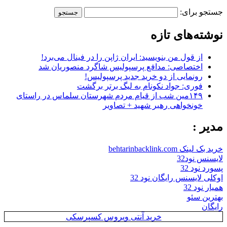
جستجو برای:
نوشته‌های تازه
از قول من بنویسید: ایران ژاپن را در فینال می‌برد!
اختصاصی: مدافع پرسپولیس شاگرد منصوریان شد
رونمایی از دو خرید جدید پرسپولیس!
فوری: جواد نکونام به لیگ برتر برگشت
۱۴۹مین شب از قیام مردم شهرستان سلماس در راستای
خونخواهی رهبر شهید + تصاویر
مدیر :
خرید بک لینک behtarinbacklink.com
لایسنس نود32
پسورد نود 32
اوکلی لایسنس رایگان نود 32
همیار نود 32
بهترین سئو
رایگان
خرید آنتی ویروس کسپرسکی