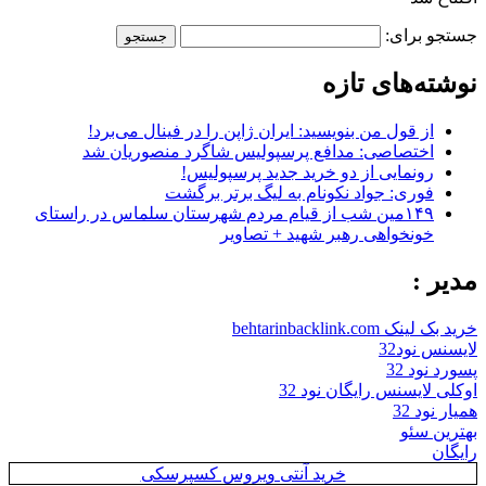
جستجو برای:
نوشته‌های تازه
از قول من بنویسید: ایران ژاپن را در فینال می‌برد!
اختصاصی: مدافع پرسپولیس شاگرد منصوریان شد
رونمایی از دو خرید جدید پرسپولیس!
فوری: جواد نکونام به لیگ برتر برگشت
۱۴۹مین شب از قیام مردم شهرستان سلماس در راستای
خونخواهی رهبر شهید + تصاویر
مدیر :
خرید بک لینک behtarinbacklink.com
لایسنس نود32
پسورد نود 32
اوکلی لایسنس رایگان نود 32
همیار نود 32
بهترین سئو
رایگان
خرید آنتی ویروس کسپرسکی