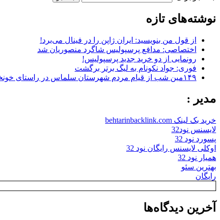
نوشته‌های تازه
از قول من بنویسید: ایران ژاپن را در فینال می‌برد!
اختصاصی: مدافع پرسپولیس شاگرد منصوریان شد
رونمایی از دو خرید جدید پرسپولیس!
فوری: جواد نکونام به لیگ برتر برگشت
۱۴۹مین شب از قیام مردم شهرستان سلماس در راستای خونخواهی رهبر شهید + تصاویر
مدیر :
خرید بک لینک behtarinbacklink.com
لایسنس نود32
پسورد نود 32
اوکلی لایسنس رایگان نود 32
همیار نود 32
بهترین سئو
رایگان
آخرین دیدگاه‌ها