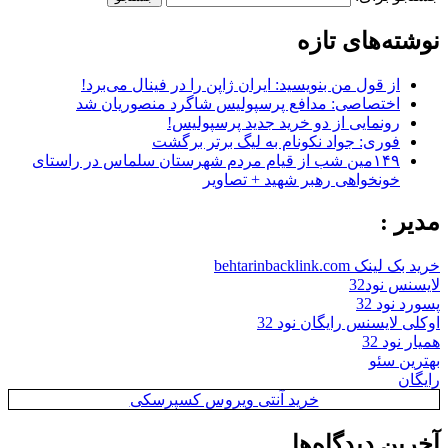
نوشته‌های تازه
از قول من بنویسید: ایران ژاپن را در فینال می‌برد!
اختصاصی: مدافع پرسپولیس شاگرد منصوریان شد
رونمایی از دو خرید جدید پرسپولیس!
فوری: جواد نکونام به لیگ برتر برگشت
۱۴۹مین شب از قیام مردم شهرستان سلماس در راستای
خونخواهی رهبر شهید + تصاویر
مدیر :
خرید بک لینک behtarinbacklink.com
لایسنس نود32
پسورد نود 32
اوکلی لایسنس رایگان نود 32
همیار نود 32
بهترین سئو
رایگان
خرید آنتی ویروس کسپرسکی
آخرین دیدگاه‌ها