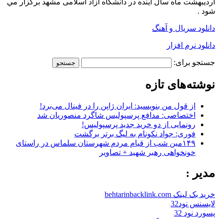
اردیبهشت ماه سال آینده در دانشگاه آزاد اسلامی مشهد برگزار مي
شود .
دانلود سریال و آهنگ
دانلود نرم افزار
جستجو برای:
نوشته‌های تازه
از قول من بنویسید: ایران ژاپن را در فینال می‌برد!
اختصاصی: مدافع پرسپولیس شاگرد منصوریان شد
رونمایی از دو خرید جدید پرسپولیس!
فوری: جواد نکونام به لیگ برتر برگشت
۱۴۹مین شب از قیام مردم شهرستان سلماس در راستای
خونخواهی رهبر شهید + تصاویر
مدیر :
خرید بک لینک behtarinbacklink.com
لایسنس نود32
پسورد نود 32