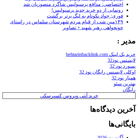
اختصاصی: مدافع پرسپولیس شاگرد منصوریان شد
رونمایی از دو خرید جدید پرسپولیس!
فوری: جواد نکونام به لیگ برتر برگشت
۱۴۹مین شب از قیام مردم شهرستان سلماس در راستای
خونخواهی رهبر شهید + تصاویر
مدیر :
خرید بک لینک behtarinbacklink.com
لایسنس نود32
پسورد نود 32
اوکلی لایسنس رایگان نود 32
همیار نود 32
بهترین سئو
رایگان
خرید آنتی ویروس کسپرسکی
آخرین دیدگاه‌ها
بایگانی‌ها
آگوست 2026