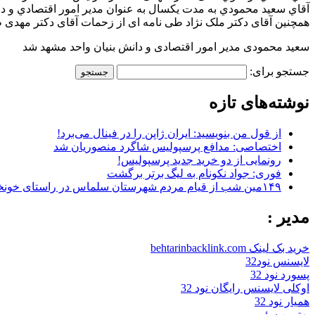
آقاي سعيد محمودي به مدت يكسال به عنوان مدير امور اقتصادي و 
همچنین آقای دکتر ملک نژاد طی نامه ای از زحمات آقای دکتر مهدی
سعيد محمودی مدير امور اقتصادی و دانش بنيان واحد مشهد شد
جستجو برای:
نوشته‌های تازه
از قول من بنویسید: ایران ژاپن را در فینال می‌برد!
اختصاصی: مدافع پرسپولیس شاگرد منصوریان شد
رونمایی از دو خرید جدید پرسپولیس!
فوری: جواد نکونام به لیگ برتر برگشت
۱۴۹مین شب از قیام مردم شهرستان سلماس در راستای خونخواهی رهبر شهید + تصاویر
مدیر :
خرید بک لینک behtarinbacklink.com
لایسنس نود32
پسورد نود 32
اوکلی لایسنس رایگان نود 32
همیار نود 32
بهترین سئو