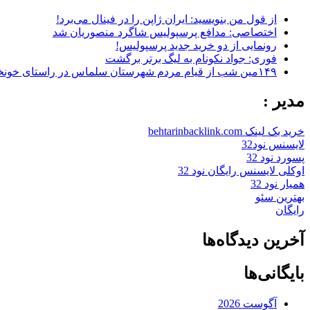
از قول من بنویسید: ایران ژاپن را در فینال می‌برد!
اختصاصی: مدافع پرسپولیس شاگرد منصوریان شد
رونمایی از دو خرید جدید پرسپولیس!
فوری: جواد نکونام به لیگ برتر برگشت
۱۴۹مین شب از قیام مردم شهرستان سلماس در راستای خونخواهی رهبر شهید + تصاویر
مدیر :
خرید بک لینک behtarinbacklink.com
لایسنس نود32
پسورد نود 32
اوکلی لایسنس رایگان نود 32
همیار نود 32
بهترین سئو
رایگان
آخرین دیدگاه‌ها
بایگانی‌ها
آگوست 2026