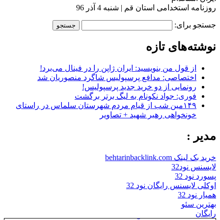
روزنامه استخدامی استان قم | شنبه 4 آذر 96
جستجو برای:
نوشته‌های تازه
از قول من بنویسید: ایران ژاپن را در فینال می‌برد!
اختصاصی: مدافع پرسپولیس شاگرد منصوریان شد
رونمایی از دو خرید جدید پرسپولیس!
فوری: جواد نکونام به لیگ برتر برگشت
۱۴۹مین شب از قیام مردم شهرستان سلماس در راستای
خونخواهی رهبر شهید + تصاویر
مدیر :
خرید بک لینک behtarinbacklink.com
لایسنس نود32
پسورد نود 32
اوکلی لایسنس رایگان نود 32
همیار نود 32
بهترین سئو
رایگان