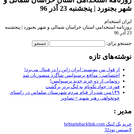
شهر بجنورد | پنجشنبه 23 آذر 96
ایران استخدام
روزنامه استخدامی استان خراسان شمالی و شهر بجنورد | پنجشنبه
23 آذر 96
جستجو برای:
نوشته‌های تازه
از قول من بنویسید: ایران ژاپن را در فینال می‌برد!
اختصاصی: مدافع پرسپولیس شاگرد منصوریان شد
رونمایی از دو خرید جدید پرسپولیس!
فوری: جواد نکونام به لیگ برتر برگشت
۱۴۹مین شب از قیام مردم شهرستان سلماس در راستای
خونخواهی رهبر شهید + تصاویر
مدیر :
خرید بک لینک behtarinbacklink.com
لایسنس نود32