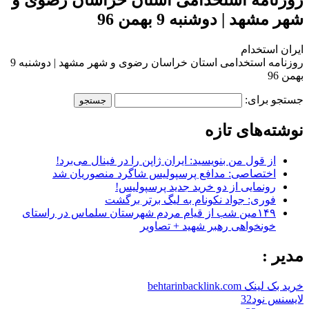
شهر مشهد | دوشنبه 9 بهمن 96
ایران استخدام
روزنامه استخدامی استان خراسان رضوی و شهر مشهد | دوشنبه 9
بهمن 96
جستجو برای:
نوشته‌های تازه
از قول من بنویسید: ایران ژاپن را در فینال می‌برد!
اختصاصی: مدافع پرسپولیس شاگرد منصوریان شد
رونمایی از دو خرید جدید پرسپولیس!
فوری: جواد نکونام به لیگ برتر برگشت
۱۴۹مین شب از قیام مردم شهرستان سلماس در راستای
خونخواهی رهبر شهید + تصاویر
مدیر :
خرید بک لینک behtarinbacklink.com
لایسنس نود32