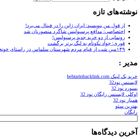
نوشته‌های تازه
از قول من بنویسید: ایران ژاپن را در فینال می‌برد!
اختصاصی: مدافع پرسپولیس شاگرد منصوریان شد
رونمایی از دو خرید جدید پرسپولیس!
فوری: جواد نکونام به لیگ برتر برگشت
۱۴۹مین شب از قیام مردم شهرستان سلماس در راستای خونخواهی رهبر شهید + تصاویر
مدیر :
خرید بک لینک behtarinbacklink.com
لایسنس نود32
پسورد نود 32
اوکلی لایسنس رایگان نود 32
همیار نود 32
بهترین سئو
رایگان
آخرین دیدگاه‌ها