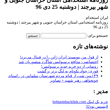
شهر بیرجند | دوشنبه 25 دی 96
ایران استخدام
روزنامه استخدامی استان خراسان جنوبی و شهر بیرجند | دوشنبه
25 دی 96
جستجو برای:
نوشته‌های تازه
از قول من بنویسید: ایران ژاپن را در فینال می‌برد!
اختصاصی: مدافع پرسپولیس شاگرد منصوریان شد
رونمایی از دو خرید جدید پرسپولیس!
فوری: جواد نکونام به لیگ برتر برگشت
۱۴۹مین شب از قیام مردم شهرستان سلماس در راستای
خونخواهی رهبر شهید + تصاویر
مدیر :
خرید بک لینک behtarinbacklink.com
لایسنس نود32