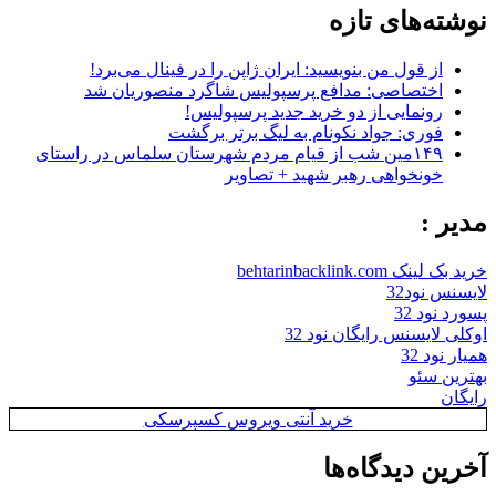
نوشته‌های تازه
از قول من بنویسید: ایران ژاپن را در فینال می‌برد!
اختصاصی: مدافع پرسپولیس شاگرد منصوریان شد
رونمایی از دو خرید جدید پرسپولیس!
فوری: جواد نکونام به لیگ برتر برگشت
۱۴۹مین شب از قیام مردم شهرستان سلماس در راستای
خونخواهی رهبر شهید + تصاویر
مدیر :
خرید بک لینک behtarinbacklink.com
لایسنس نود32
پسورد نود 32
اوکلی لایسنس رایگان نود 32
همیار نود 32
بهترین سئو
رایگان
خرید آنتی ویروس کسپرسکی
آخرین دیدگاه‌ها