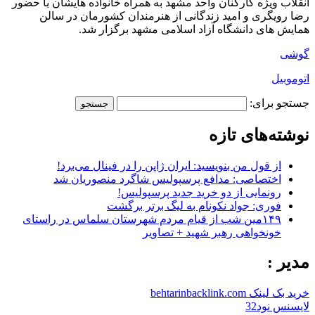
انقلاب ویژه کارکنان واحد مشهد به همراه خانواده هایشان با حضور
رضا رویگری و امید زندگانی از هنرمندان کشورمان در سالن
همایش های دانشگاه آزاد اسلامی مشهد برگزار شد.
گوشی
اتوموبیل
جستجو برای:
نوشته‌های تازه
از قول من بنویسید: ایران ژاپن را در فینال می‌برد!
اختصاصی: مدافع پرسپولیس شاگرد منصوریان شد
رونمایی از دو خرید جدید پرسپولیس!
فوری: جواد نکونام به لیگ برتر برگشت
۱۴۹مین شب از قیام مردم شهرستان سلماس در راستای
خونخواهی رهبر شهید + تصاویر
مدیر :
خرید بک لینک behtarinbacklink.com
لایسنس نود32