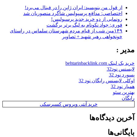
از قول من بنویسید: ایران ژاپن را در فینال می‌برد!
اختصاصی: مدافع پرسپولیس شاگرد منصوریان شد
رونمایی از دو خرید جدید پرسپولیس!
فوری: جواد نکونام به لیگ برتر برگشت
۱۴۹مین شب از قیام مردم شهرستان سلماس در راستای
خونخواهی رهبر شهید + تصاویر
مدیر :
خرید بک لینک behtarinbacklink.com
لایسنس نود32
پسورد نود 32
اوکلی لایسنس رایگان نود 32
همیار نود 32
بهترین سئو
رایگان
خرید آنتی ویروس کسپرسکی
آخرین دیدگاه‌ها
بایگانی‌ها