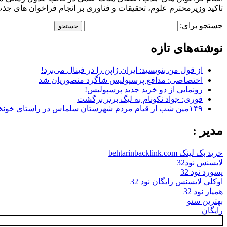
تاکید وزیرمحترم علوم، تحقیقات و فناوری بر انجام فراخوان های
جستجو برای:
نوشته‌های تازه
از قول من بنویسید: ایران ژاپن را در فینال می‌برد!
اختصاصی: مدافع پرسپولیس شاگرد منصوریان شد
رونمایی از دو خرید جدید پرسپولیس!
فوری: جواد نکونام به لیگ برتر برگشت
۱۴۹مین شب از قیام مردم شهرستان سلماس در راستای خونخواهی رهبر شهید + تصاویر
مدیر :
خرید بک لینک behtarinbacklink.com
لایسنس نود32
پسورد نود 32
اوکلی لایسنس رایگان نود 32
همیار نود 32
بهترین سئو
رایگان