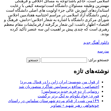
اسلامی است، حاکم باشد/توجه به مسائل اخلاقی و فرهنگی
مهمترین وظیفه مسئولان دانشگاه است/توسعه کیفی با رعایت
استانداردهای آموزش عالی جزء اولویت های اصلی دانشگاه است
رئیس دانشگاه آزاد اسلامی در مراسم اختتامیه هفتادمین اجلاس
شورای مرکزی دانشگاه با اشاره به شعار اجلاس؛«دانش، فرهنگ و
اقتصاد» اظهار داشت: این شعار برگرفته ازفرمایشات مقام معظم
رهبری است که چندی پیش بر اهمیت این سه عنصر تأکید کرده
بودند.
دانلود آهنگ جدید
مدرسه
جستجو برای:
نوشته‌های تازه
از قول من بنویسید: ایران ژاپن را در فینال می‌برد!
اختصاصی: مدافع پرسپولیس شاگرد منصوریان شد
رونمایی از دو خرید جدید پرسپولیس!
فوری: جواد نکونام به لیگ برتر برگشت
۱۴۹مین شب از قیام مردم شهرستان سلماس در راستای
خونخواهی رهبر شهید + تصاویر