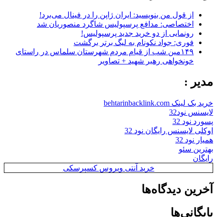
از قول من بنویسید: ایران ژاپن را در فینال می‌برد!
اختصاصی: مدافع پرسپولیس شاگرد منصوریان شد
رونمایی از دو خرید جدید پرسپولیس!
فوری: جواد نکونام به لیگ برتر برگشت
۱۴۹مین شب از قیام مردم شهرستان سلماس در راستای
خونخواهی رهبر شهید + تصاویر
مدیر :
خرید بک لینک behtarinbacklink.com
لایسنس نود32
پسورد نود 32
اوکلی لایسنس رایگان نود 32
همیار نود 32
بهترین سئو
رایگان
خرید آنتی ویروس کسپرسکی
آخرین دیدگاه‌ها
بایگانی‌ها