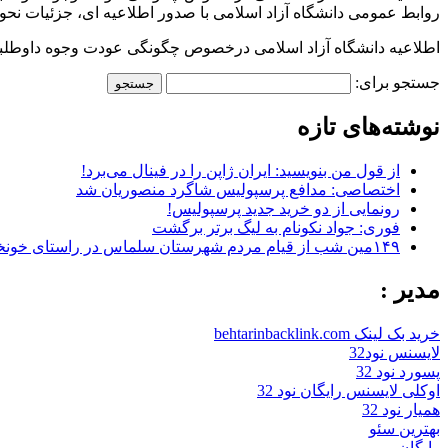
روابط عمومی دانشگاه آزاد اسلامی با صدور اطلاعیه ای، جزئیات نحوه ثب
اطلاعیه دانشگاه آزاد اسلامی درخصوص چگونگی عودت وجوه داوطلبان
جستجو برای:
نوشته‌های تازه
از قول من بنویسید: ایران ژاپن را در فینال می‌برد!
اختصاصی: مدافع پرسپولیس شاگرد منصوریان شد
رونمایی از دو خرید جدید پرسپولیس!
فوری: جواد نکونام به لیگ برتر برگشت
۱۴۹مین شب از قیام مردم شهرستان سلماس در راستای خونخواهی رهبر شهید + تصاویر
مدیر :
خرید بک لینک behtarinbacklink.com
لایسنس نود32
پسورد نود 32
اوکلی لایسنس رایگان نود 32
همیار نود 32
بهترین سئو
رایگان