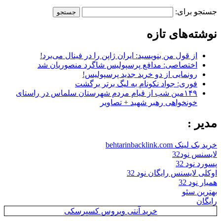
جستجو برای:
نوشته‌های تازه
از قول من بنویسید: ایران ژاپن را در فینال می‌برد!
اختصاصی: مدافع پرسپولیس شاگرد منصوریان شد
رونمایی از دو خرید جدید پرسپولیس!
فوری: جواد نکونام به لیگ برتر برگشت
۱۴۹مین شب از قیام مردم شهرستان سلماس در راستای
خونخواهی رهبر شهید + تصاویر
مدیر :
خرید بک لینک behtarinbacklink.com
لایسنس نود32
پسورد نود 32
اوکلی لایسنس رایگان نود 32
همیار نود 32
بهترین سئو
رایگان
خرید آنتی ویروس کسپرسکی