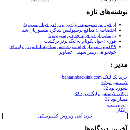
نوشته‌های تازه
از قول من بنویسید: ایران ژاپن را در فینال می‌برد!
اختصاصی: مدافع پرسپولیس شاگرد منصوریان شد
رونمایی از دو خرید جدید پرسپولیس!
فوری: جواد نکونام به لیگ برتر برگشت
۱۴۹مین شب از قیام مردم شهرستان سلماس در راستای
خونخواهی رهبر شهید + تصاویر
مدیر :
خرید بک لینک behtarinbacklink.com
لایسنس نود32
پسورد نود 32
اوکلی لایسنس رایگان نود 32
همیار نود 32
بهترین سئو
رایگان
خرید آنتی ویروس کسپرسکی
آخرین دیدگاه‌ها