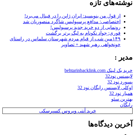
نوشته‌های تازه
از قول من بنویسید: ایران ژاپن را در فینال می‌برد!
اختصاصی: مدافع پرسپولیس شاگرد منصوریان شد
رونمایی از دو خرید جدید پرسپولیس!
فوری: جواد نکونام به لیگ برتر برگشت
۱۴۹مین شب از قیام مردم شهرستان سلماس در راستای
خونخواهی رهبر شهید + تصاویر
مدیر :
خرید بک لینک behtarinbacklink.com
لایسنس نود32
پسورد نود 32
اوکلی لایسنس رایگان نود 32
همیار نود 32
بهترین سئو
رایگان
خرید آنتی ویروس کسپرسکی
آخرین دیدگاه‌ها