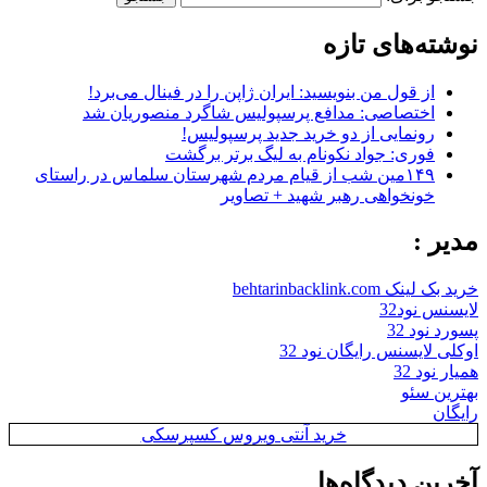
نوشته‌های تازه
از قول من بنویسید: ایران ژاپن را در فینال می‌برد!
اختصاصی: مدافع پرسپولیس شاگرد منصوریان شد
رونمایی از دو خرید جدید پرسپولیس!
فوری: جواد نکونام به لیگ برتر برگشت
۱۴۹مین شب از قیام مردم شهرستان سلماس در راستای
خونخواهی رهبر شهید + تصاویر
مدیر :
خرید بک لینک behtarinbacklink.com
لایسنس نود32
پسورد نود 32
اوکلی لایسنس رایگان نود 32
همیار نود 32
بهترین سئو
رایگان
خرید آنتی ویروس کسپرسکی
آخرین دیدگاه‌ها