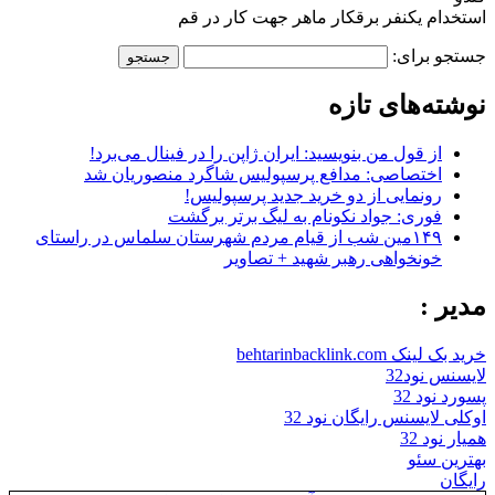
استخدام یکنفر برقکار ماهر جهت کار در قم
جستجو برای:
نوشته‌های تازه
از قول من بنویسید: ایران ژاپن را در فینال می‌برد!
اختصاصی: مدافع پرسپولیس شاگرد منصوریان شد
رونمایی از دو خرید جدید پرسپولیس!
فوری: جواد نکونام به لیگ برتر برگشت
۱۴۹مین شب از قیام مردم شهرستان سلماس در راستای
خونخواهی رهبر شهید + تصاویر
مدیر :
خرید بک لینک behtarinbacklink.com
لایسنس نود32
پسورد نود 32
اوکلی لایسنس رایگان نود 32
همیار نود 32
بهترین سئو
رایگان