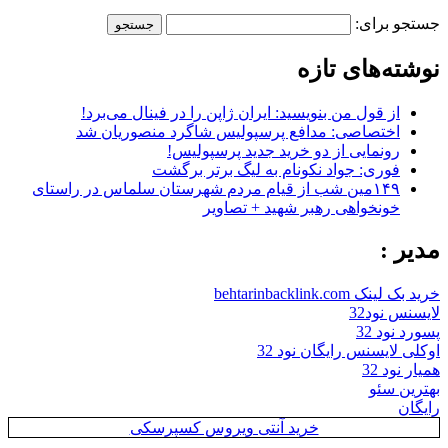
جستجو برای:
نوشته‌های تازه
از قول من بنویسید: ایران ژاپن را در فینال می‌برد!
اختصاصی: مدافع پرسپولیس شاگرد منصوریان شد
رونمایی از دو خرید جدید پرسپولیس!
فوری: جواد نکونام به لیگ برتر برگشت
۱۴۹مین شب از قیام مردم شهرستان سلماس در راستای
خونخواهی رهبر شهید + تصاویر
مدیر :
خرید بک لینک behtarinbacklink.com
لایسنس نود32
پسورد نود 32
اوکلی لایسنس رایگان نود 32
همیار نود 32
بهترین سئو
رایگان
خرید آنتی ویروس کسپرسکی