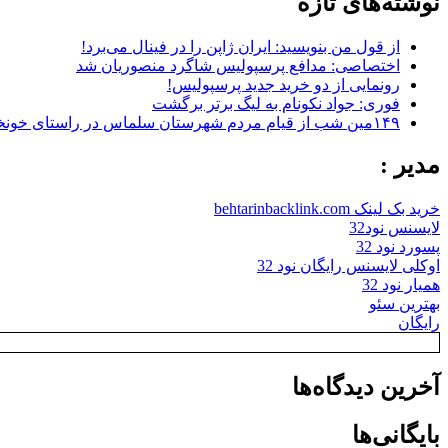
نوشته‌های تازه
از قول من بنویسید: ایران ژاپن را در فینال می‌برد!
اختصاصی: مدافع پرسپولیس شاگرد منصوریان شد
رونمایی از دو خرید جدید پرسپولیس!
فوری: جواد نکونام به لیگ برتر برگشت
۱۴۹مین شب از قیام مردم شهرستان سلماس در راستای خونخواهی رهبر شهید + تصاویر
مدیر :
خرید بک لینک behtarinbacklink.com
لایسنس نود32
پسورد نود 32
اوکلی لایسنس رایگان نود 32
همیار نود 32
بهترین سئو
رایگان
آخرین دیدگاه‌ها
بایگانی‌ها