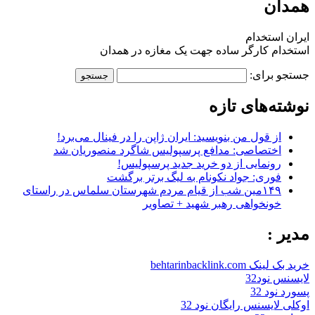
همدان
ایران استخدام
استخدام کارگر ساده جهت یک مغازه در همدان
جستجو برای:
نوشته‌های تازه
از قول من بنویسید: ایران ژاپن را در فینال می‌برد!
اختصاصی: مدافع پرسپولیس شاگرد منصوریان شد
رونمایی از دو خرید جدید پرسپولیس!
فوری: جواد نکونام به لیگ برتر برگشت
۱۴۹مین شب از قیام مردم شهرستان سلماس در راستای
خونخواهی رهبر شهید + تصاویر
مدیر :
خرید بک لینک behtarinbacklink.com
لایسنس نود32
پسورد نود 32
اوکلی لایسنس رایگان نود 32