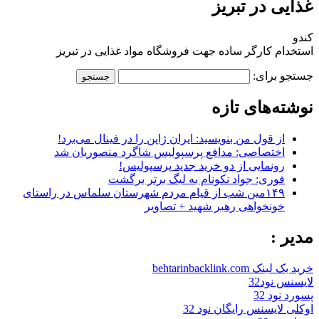
غذایی در تبریز
کندو
استخدام کارگر ساده جهت فروشگاه مواد غذایی در تبریز
جستجو برای:
نوشته‌های تازه
از قول من بنویسید: ایران ژاپن را در فینال می‌برد!
اختصاصی: مدافع پرسپولیس شاگرد منصوریان شد
رونمایی از دو خرید جدید پرسپولیس!
فوری: جواد نکونام به لیگ برتر برگشت
۱۴۹مین شب از قیام مردم شهرستان سلماس در راستای
خونخواهی رهبر شهید + تصاویر
مدیر :
خرید بک لینک behtarinbacklink.com
لایسنس نود32
پسورد نود 32
اوکلی لایسنس رایگان نود 32