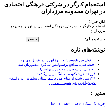
استخدام کارگر در شرکتی فرهنگی اقتصادی
در تهران محدوده مرزداران
اتاق خبر24
استخدام کارگر در شرکتی فرهنگی اقتصادی در تهران محدوده
مرزداران
جستجو برای:
نوشته‌های تازه
از قول من بنویسید: ایران ژاپن را در فینال می‌برد!
اختصاصی: مدافع پرسپولیس شاگرد منصوریان شد
رونمایی از دو خرید جدید پرسپولیس!
فوری: جواد نکونام به لیگ برتر برگشت
۱۴۹مین شب از قیام مردم شهرستان سلماس در راستای
خونخواهی رهبر شهید + تصاویر
مدیر :
خرید بک لینک behtarinbacklink.com