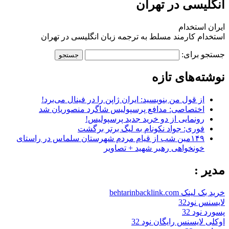
انگلیسی در تهران
ایران استخدام
استخدام کارمند مسلط به ترجمه زبان انگلیسی در تهران
جستجو برای:
نوشته‌های تازه
از قول من بنویسید: ایران ژاپن را در فینال می‌برد!
اختصاصی: مدافع پرسپولیس شاگرد منصوریان شد
رونمایی از دو خرید جدید پرسپولیس!
فوری: جواد نکونام به لیگ برتر برگشت
۱۴۹مین شب از قیام مردم شهرستان سلماس در راستای
خونخواهی رهبر شهید + تصاویر
مدیر :
خرید بک لینک behtarinbacklink.com
لایسنس نود32
پسورد نود 32
اوکلی لایسنس رایگان نود 32