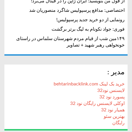
از قول من بنویسید: ایران ژاپن را در فینال می‌برد!
اختصاصی: مدافع پرسپولیس شاگرد منصوریان شد
رونمایی از دو خرید جدید پرسپولیس!
فوری: جواد نکونام به لیگ برتر برگشت
۱۴۹مین شب از قیام مردم شهرستان سلماس در راستای
خونخواهی رهبر شهید + تصاویر
مدیر :
خرید بک لینک behtarinbacklink.com
لایسنس نود32
پسورد نود 32
اوکلی لایسنس رایگان نود 32
همیار نود 32
بهترین سئو
رایگان