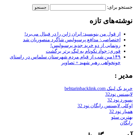
جستجو برای:
نوشته‌های تازه
از قول من بنویسید: ایران ژاپن را در فینال می‌برد!
اختصاصی: مدافع پرسپولیس شاگرد منصوریان شد
رونمایی از دو خرید جدید پرسپولیس!
فوری: جواد نکونام به لیگ برتر برگشت
۱۴۹مین شب از قیام مردم شهرستان سلماس در راستای
خونخواهی رهبر شهید + تصاویر
مدیر :
خرید بک لینک behtarinbacklink.com
لایسنس نود32
پسورد نود 32
اوکلی لایسنس رایگان نود 32
همیار نود 32
بهترین سئو
رایگان