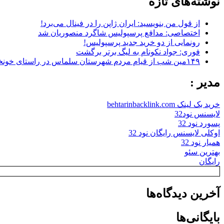
نوشته‌های تازه
از قول من بنویسید: ایران ژاپن را در فینال می‌برد!
اختصاصی: مدافع پرسپولیس شاگرد منصوریان شد
رونمایی از دو خرید جدید پرسپولیس!
فوری: جواد نکونام به لیگ برتر برگشت
۱۴۹مین شب از قیام مردم شهرستان سلماس در راستای خونخواهی رهبر شهید + تصاویر
مدیر :
خرید بک لینک behtarinbacklink.com
لایسنس نود32
پسورد نود 32
اوکلی لایسنس رایگان نود 32
همیار نود 32
بهترین سئو
رایگان
آخرین دیدگاه‌ها
بایگانی‌ها