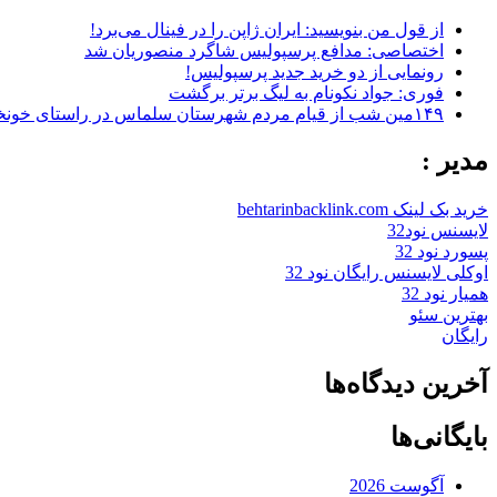
از قول من بنویسید: ایران ژاپن را در فینال می‌برد!
اختصاصی: مدافع پرسپولیس شاگرد منصوریان شد
رونمایی از دو خرید جدید پرسپولیس!
فوری: جواد نکونام به لیگ برتر برگشت
۱۴۹مین شب از قیام مردم شهرستان سلماس در راستای خونخواهی رهبر شهید + تصاویر
مدیر :
خرید بک لینک behtarinbacklink.com
لایسنس نود32
پسورد نود 32
اوکلی لایسنس رایگان نود 32
همیار نود 32
بهترین سئو
رایگان
آخرین دیدگاه‌ها
بایگانی‌ها
آگوست 2026