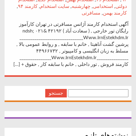
دولتی
,
استخدامی
,
چهارشنبه
,
سایت استخدام
,
کارمند ۹۴
,
کارمند بهمن
,
مسافرتی
آگهی استخدام کارمند آژانس مسافرتی در تهران کارآموز
رایگان تور خارجی , ( سعادت آباد ) ۴۲۱۹۲ &ndsh; ۰۲۱
_______________Www.IrnEstekhdm.Ir_______________
پرشین گشت آناهیتا , خانم با سابقه , و روابط عمومی بالا ,
مسلط به زبان انگلیسی و کامپیوتر , ۴۴۹۶۶۷۳۲
_______________Www.IrnEstekhdm.Ir_______________
کارمند فروش , تور داخلی , خانم با سابقه کار , حقوق + […]
جستجو
برای:
نوشته‌های تازه