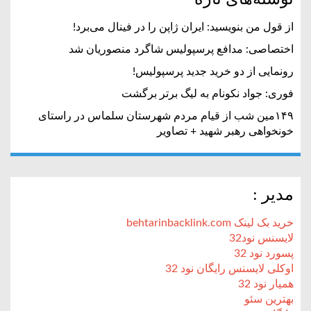
از قول من بنویسید: ایران ژاپن را در فینال می‌برد!
اختصاصی: مدافع پرسپولیس شاگرد منصوریان شد
رونمایی از دو خرید جدید پرسپولیس!
فوری: جواد نکونام به لیگ برتر برگشت
۱۴۹مین شب از قیام مردم شهرستان سلماس در راستای
خونخواهی رهبر شهید + تصاویر
مدیر :
خرید بک لینک behtarinbacklink.com
لایسنس نود32
پسورد نود 32
اوکلی لایسنس رایگان نود 32
همیار نود 32
بهترین سئو