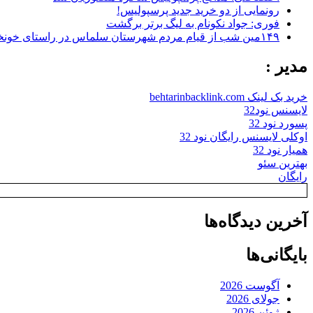
رونمایی از دو خرید جدید پرسپولیس!
فوری: جواد نکونام به لیگ برتر برگشت
۱۴۹مین شب از قیام مردم شهرستان سلماس در راستای خونخواهی رهبر شهید + تصاویر
مدیر :
خرید بک لینک behtarinbacklink.com
لایسنس نود32
پسورد نود 32
اوکلی لایسنس رایگان نود 32
همیار نود 32
بهترین سئو
رایگان
آخرین دیدگاه‌ها
بایگانی‌ها
آگوست 2026
جولای 2026
ژوئن 2026