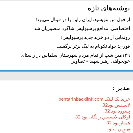
نوشته‌های تازه
از قول من بنویسید: ایران ژاپن را در فینال می‌برد!
اختصاصی: مدافع پرسپولیس شاگرد منصوریان شد
رونمایی از دو خرید جدید پرسپولیس!
فوری: جواد نکونام به لیگ برتر برگشت
۱۴۹مین شب از قیام مردم شهرستان سلماس در راستای
خونخواهی رهبر شهید + تصاویر
مدیر :
خرید بک لینک behtarinbacklink.com
لایسنس نود32
پسورد نود 32
اوکلی لایسنس رایگان نود 32
همیار نود 32
بهترین سئو