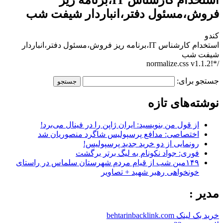
فروش،مسئول دفتر،انباردار شیفت شب
کندو
استخدام کارشناس IT،برنامه ریز فروش،مسئول دفتر،انباردار
شیفت شب
/*!normalize.css v1.1.2
جستجو برای:
نوشته‌های تازه
از قول من بنویسید: ایران ژاپن را در فینال می‌برد!
اختصاصی: مدافع پرسپولیس شاگرد منصوریان شد
رونمایی از دو خرید جدید پرسپولیس!
فوری: جواد نکونام به لیگ برتر برگشت
۱۴۹مین شب از قیام مردم شهرستان سلماس در راستای
خونخواهی رهبر شهید + تصاویر
مدیر :
خرید بک لینک behtarinbacklink.com