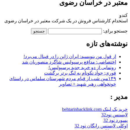
معتبر در خراسان رضوی
کندو
استخدام کارشناس فروش در یک شرکت معتبر در خراسان رضوی
جستجو برای:
نوشته‌های تازه
از قول من بنویسید: ایران ژاپن را در فینال می‌برد!
اختصاصی: مدافع پرسپولیس شاگرد منصوریان شد
رونمایی از دو خرید جدید پرسپولیس!
فوری: جواد نکونام به لیگ برتر برگشت
۱۴۹مین شب از قیام مردم شهرستان سلماس در راستای
خونخواهی رهبر شهید + تصاویر
مدیر :
خرید بک لینک behtarinbacklink.com
لایسنس نود32
پسورد نود 32
اوکلی لایسنس رایگان نود 32