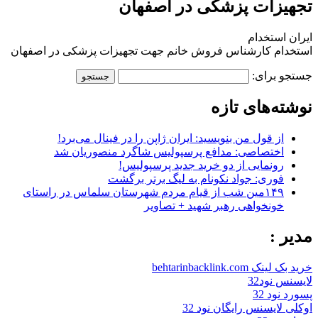
تجهیزات پزشکی در اصفهان
ایران استخدام
استخدام کارشناس فروش خانم جهت تجهیزات پزشکی در اصفهان
جستجو برای:
نوشته‌های تازه
از قول من بنویسید: ایران ژاپن را در فینال می‌برد!
اختصاصی: مدافع پرسپولیس شاگرد منصوریان شد
رونمایی از دو خرید جدید پرسپولیس!
فوری: جواد نکونام به لیگ برتر برگشت
۱۴۹مین شب از قیام مردم شهرستان سلماس در راستای
خونخواهی رهبر شهید + تصاویر
مدیر :
خرید بک لینک behtarinbacklink.com
لایسنس نود32
پسورد نود 32
اوکلی لایسنس رایگان نود 32